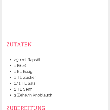
ZUTATEN
250 ml Rapsöl
1 Ei(er)
1 EL Essig
1 TL Zucker
1/2 TL Salz
1 TL Senf
3 Zehe/n Knoblauch
ZUBEREITUNG