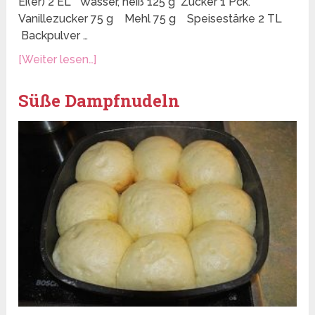
Ei(er) 2 EL Wasser, heiß 125 g Zucker 1 Pck.
Vanillezucker 75 g Mehl 75 g Speisestärke 2 TL
Backpulver …
[Weiter lesen…]
Süße Dampfnudeln