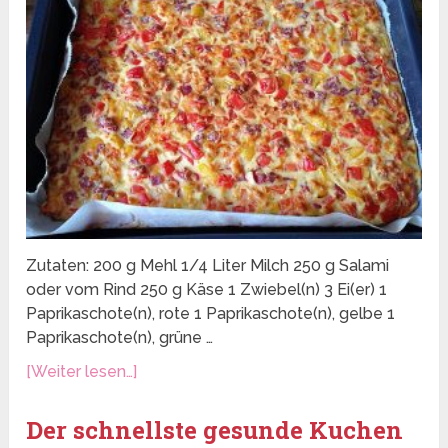
Zutaten: 200 g Mehl 1/4 Liter Milch 250 g Salami
oder vom Rind 250 g Käse 1 Zwiebel(n) 3 Ei(er) 1
Paprikaschote(n), rote 1 Paprikaschote(n), gelbe 1
Paprikaschote(n), grüne …
[Weiter lesen…]
Der schnellste gesunde Kuchen