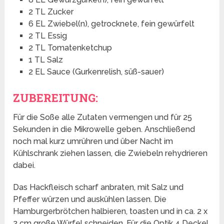
2 TL Zucker
6 EL Zwiebel(n), getrocknete, fein gewürfelt
2 TL Essig
2 TL Tomatenketchup
1 TL Salz
2 EL Sauce (Gurkenrelish, süß-sauer)
ZUBEREITUNG:
Für die Soße alle Zutaten vermengen und für 25
Sekunden in die Mikrowelle geben. Anschließend
noch mal kurz umrühren und über Nacht im
Kühlschrank ziehen lassen, die Zwiebeln rehydrieren
dabei.
Das Hackfleisch scharf anbraten, mit Salz und
Pfeffer würzen und auskühlen lassen. Die
Hamburgerbrötchen halbieren, toasten und in ca. 2 x
2 cm große Würfel schneiden. Für die Optik 4 Deckel