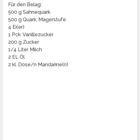
Für den Belag:
500 g Sahnequark
500 g Quark, Magerstufe
4 Ei(er)
1 Pck. Vanillezucker
200 g Zucker
1/4 Liter Milch
2 EL Öl
2 kl. Dose/n Mandarine(n)