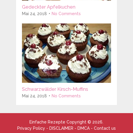
Gedeckter Apfelkuchen
Mai 24, 2018
No Comments
Schwarzwälder Kirsch-Muffins
Mai 24, 2018
No Comments
Einfache Rezepte
Copyright © 2026.
Privacy Policy
-
DISCLAIMER
-
DMCA
-
Contact us