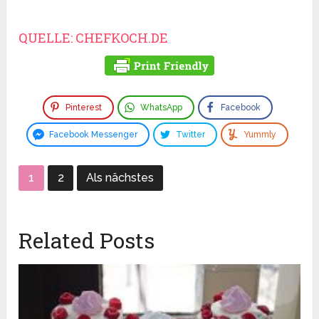
QUELLE: CHEFKOCH.DE
Pinterest
WhatsApp
Facebook
Facebook Messenger
Twitter
Yummly
1
2
Als nächstes
Related Posts