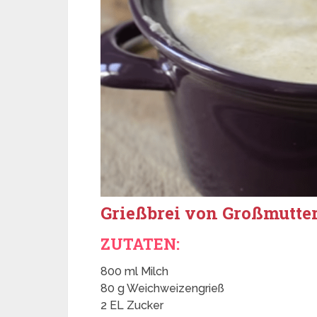
Grießbrei von Großmutte
ZUTATEN:
800 ml Milch
80 g Weichweizengrieß
2 EL Zucker