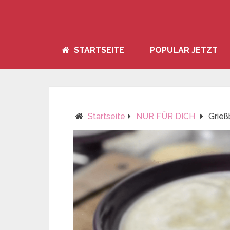
STARTSEITE
POPULAR JETZT
Startseite
NUR FÜR DICH
Grieß