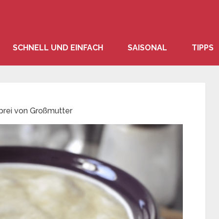
SCHNELL UND EINFACH
SAISONAL
TIPPS
brei von Großmutter