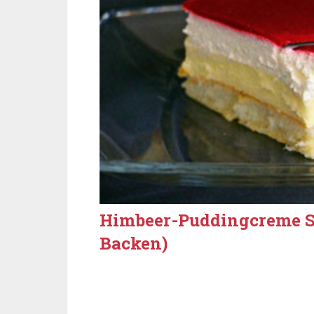
Himbeer-Puddingcreme S
Backen)