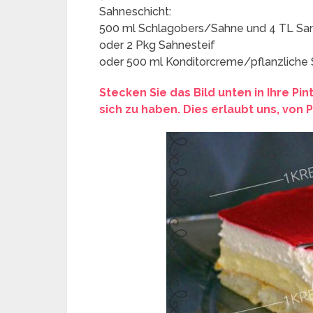
Sahneschicht:
500 ml Schlagobers/Sahne und 4 TL San
oder 2 Pkg Sahnesteif
oder 500 ml Konditorcreme/pflanzliche
Stecken Sie das Bild unten in Ihre Pi
sich zu haben. Dies erlaubt uns, von