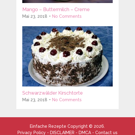
Mango – Buttermilch – Creme
Mai 23, 2018
No Comments
Schwarzwälder Kirschtorte
Mai 23, 2018
No Comments
Einfache Rezepte
Copyright © 2026.
Privacy Policy
-
DISCLAIMER
-
DMCA
-
Contact us