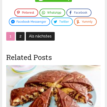
Pinterest
WhatsApp
Facebook
Facebook Messenger
Twitter
Yummly
1
2
Als nächstes
Related Posts