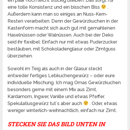
ein paar noch leicht stückig bleiben. Das sorgt für
eine tolle Konsistenz und ein bisschen Biss
.
Außerdem kann man so einiges an Nuss-Kern-
Resten verarbeiten. Denn der Gewürzkuchen in der
Kastenform macht sich auch gut mit gemahlenen
Haselnüssen oder Walnüssen. Auch bei der Deko
seid ihr flexibel: Einfach nur mit etwas Puderzucker
bestäuben, mit Schokoladenglasur oder Zimtguss
überziehen.
Sowohl im Teig als auch in der Glasur steckt
entweder fertiges Lebkuchengewürz – oder eure
individuelle Mischung. Ich mag Omas Gewürzkuchen
besonders gerne mit einem Mix aus Zimt,
Kardamom, Ingwer, Vanille und etwas Pfeffer.
Spekulatiusgewürz tut´s aber auch
. Oder, etwas
weniger winterlich-weihnachtlich, einfach nur Zimt.
STECKEN SIE DAS BILD UNTEN IN