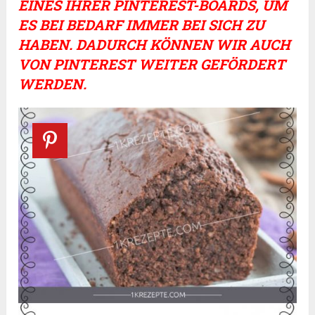
EINES IHRER PINTEREST-BOARDS, UM
ES BEI BEDARF IMMER BEI SICH ZU
HABEN. DADURCH KÖNNEN WIR AUCH
VON PINTEREST WEITER GEFÖRDERT
WERDEN.