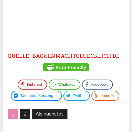
QUELLE : BACKENMACHTGLUECKLICH.DE
Pinterest
WhatsApp
Facebook
Facebook Messenger
Twitter
Yummly
1
2
Als nächstes