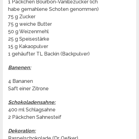
1 Päckchen Bourbon-Vanillezucker (ich
habe gemahlene Schoten genommen)
75 g Zucker
75 g weiche Butter
50 g Weizenmehl
25 g Speisestärke
15 g Kakaopulver
1 gehäufter TL Backin (Backpulver)
Banenen:
4 Bananen
Saft einer Zitrone
Schokoladensahne:
400 ml Schlagsahne
2 Päckchen Sahnesteif
Dekoration:
Raspelschokolade (Dr. Oetker)