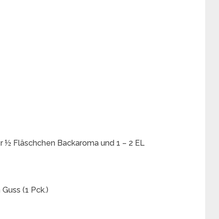
er ½ Fläschchen Backaroma und 1 – 2 EL
 Guss (1 Pck.)