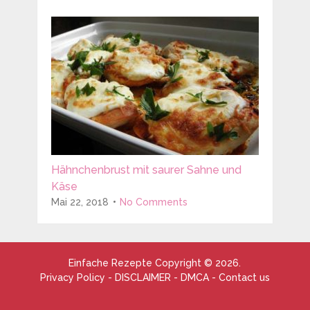
Hähnchenbrust mit saurer Sahne und
Käse
Mai 22, 2018
No Comments
Einfache Rezepte
Copyright © 2026.
Privacy Policy
-
DISCLAIMER
-
DMCA
-
Contact us