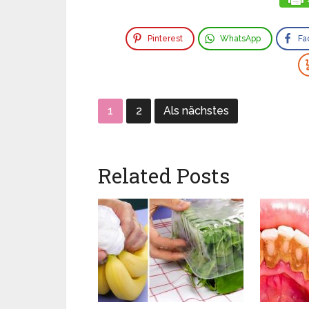
Pinterest
WhatsApp
Fa
1
2
Als nächstes
Related Posts