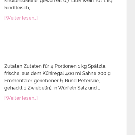
Knollensellerie, gewürfelt 0,7 Liter Wein, rot 1 kg
Rindfleisch, …
[Weiter lesen…]
Zutaten Zutaten für 4 Portionen 1 kg Spätzle,
frische, aus dem Kühlregal 400 ml Sahne 200 g
Emmentaler, geriebener ½ Bund Petersilie,
gehackt 1 Zwiebel(n), in Würfeln Salz und …
[Weiter lesen…]