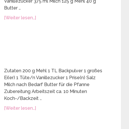
Vanillezucker 375 ml Milch 125 g Mehl 40 g
Butter …
[Weiter lesen…]
Zutaten 200 g Mehl 1 TL Backpulver 1 großes
Ei(er) 1 Tüte/n Vanillezucker 1 Prise(n) Salz
Milch nach Bedarf Butter für die Pfanne
Zubereitung Arbeitszeit ca. 10 Minuten
Koch-/Backzeit …
[Weiter lesen…]