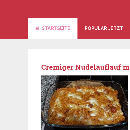
STARTSEITE
POPULAR JETZT
Cremiger Nudelauflauf m